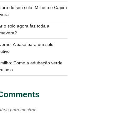
turo do seu solo: Milheto e Capim
vera
r o solo agora faz toda a
rimavera?
verno: A base para um solo
utivo
o milho: Como a adubação verde
eu solo
 Comments
rio para mostrar.