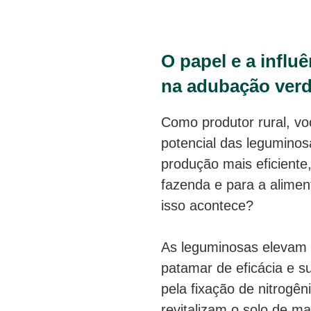
O papel e a influ
na adubação verd
Como produtor rural, vo
potencial das leguminos
produção mais eficiente
fazenda e para a alime
isso acontece?
As leguminosas elevam
patamar de eficácia e su
pela fixação de nitrogê
revitalizam o solo de ma