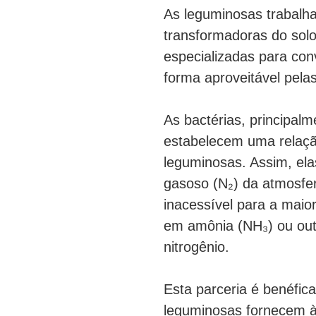
As leguminosas trabalh
transformadoras do solo
especializadas para con
forma aproveitável pela
As bactérias, principal
estabelecem uma relaçã
leguminosas. Assim, ela
gasoso (N₂) da atmosfe
inacessível para a maior
em amônia (NH₃) ou out
nitrogênio.
Esta parceria é benéfic
leguminosas fornecem às