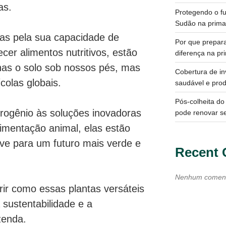
sas.
Protegendo o fu
Sudão na prima
das pela sua capacidade de
Por que prepara
ecer alimentos nutritivos, estão
diferença na p
as o solo sob nossos pés, mas
Cobertura de in
ícolas globais.
saudável e prod
Pós-colheita d
itrogênio às soluções inovadoras
pode renovar s
imentação animal, elas estão
ve para um futuro mais verde e
Recent
Nenhum comentá
ir como essas plantas versáteis
 sustentabilidade e a
azenda.